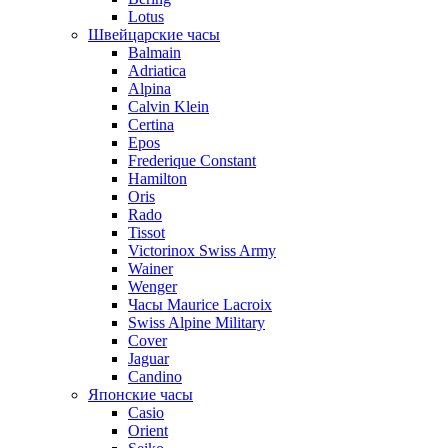
Lotus
Швейцарские часы
Balmain
Adriatica
Alpina
Calvin Klein
Certina
Epos
Frederique Constant
Hamilton
Oris
Rado
Tissot
Victorinox Swiss Army
Wainer
Wenger
Часы Maurice Lacroix
Swiss Alpine Military
Cover
Jaguar
Candino
Японские часы
Casio
Orient