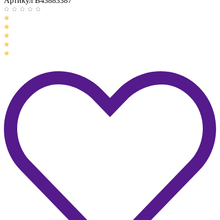
Артикул B43883387