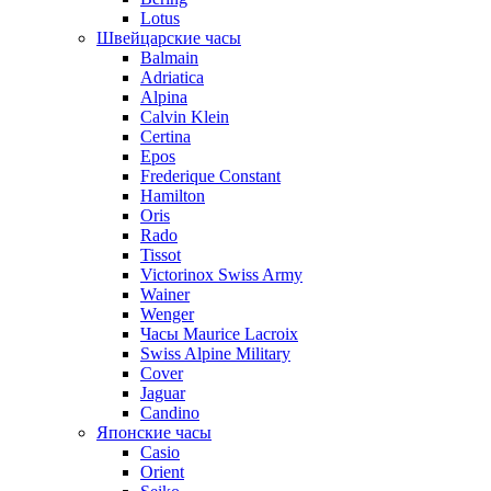
Lotus
Швейцарские часы
Balmain
Adriatica
Alpina
Calvin Klein
Certina
Epos
Frederique Constant
Hamilton
Oris
Rado
Tissot
Victorinox Swiss Army
Wainer
Wenger
Часы Maurice Lacroix
Swiss Alpine Military
Cover
Jaguar
Candino
Японские часы
Casio
Orient