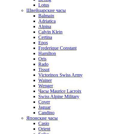
Lotus
Швейцарские часы
Balmain
Adriatica
Alpina
Calvin Klein
Certina
Epos
Frederique Constant
Hamilton
Oris
Rado
Tissot
Victorinox Swiss Army
Wainer
Wenger
Часы Maurice Lacroix
Swiss Alpine Military
Cover
Jaguar
Candino
Японские часы
Casio
Orient