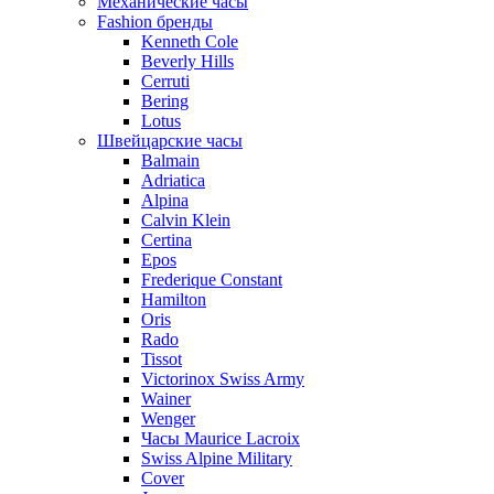
Механические часы
Fashion бренды
Kenneth Cole
Beverly Hills
Cerruti
Bering
Lotus
Швейцарские часы
Balmain
Adriatica
Alpina
Calvin Klein
Certina
Epos
Frederique Constant
Hamilton
Oris
Rado
Tissot
Victorinox Swiss Army
Wainer
Wenger
Часы Maurice Lacroix
Swiss Alpine Military
Cover