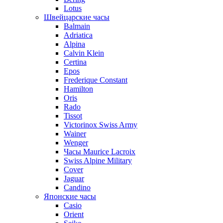
Lotus
Швейцарские часы
Balmain
Adriatica
Alpina
Calvin Klein
Certina
Epos
Frederique Constant
Hamilton
Oris
Rado
Tissot
Victorinox Swiss Army
Wainer
Wenger
Часы Maurice Lacroix
Swiss Alpine Military
Cover
Jaguar
Candino
Японские часы
Casio
Orient