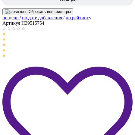
Сбросить все фильтры
по цене
/
по дате добавления
/
по рейтингу
Артикул H39515754