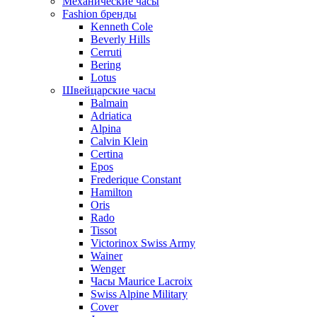
Механические часы
Fashion бренды
Kenneth Cole
Beverly Hills
Cerruti
Bering
Lotus
Швейцарские часы
Balmain
Adriatica
Alpina
Calvin Klein
Certina
Epos
Frederique Constant
Hamilton
Oris
Rado
Tissot
Victorinox Swiss Army
Wainer
Wenger
Часы Maurice Lacroix
Swiss Alpine Military
Cover