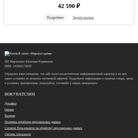
42 590
₽
Подробнее
Задать вопрос
ИП Мартынова Василина Вадимовна
ИНН: 243903174029
Обращаем ваше внимание, что сайт носит исключительно информационный характер и ни при
каких условиях не является публичной офертой. Подробную информацию о наличии товара, ценах
и условиях приобретения, пожалуйста, уточняйте у наших менеджеров.
ПОКУПАТЕЛЯМ
Доставка
Оплата
Возврат
Политика обработки персональных данных
Согласие Пользователя на обработку персональных данных
Система лояльности