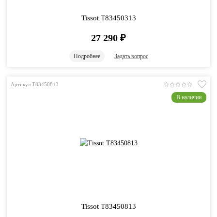
Tissot T83450313
27 290
₽
Подробнее
Задать вопрос
Артикул T83450813
В наличии
Tissot T83450813