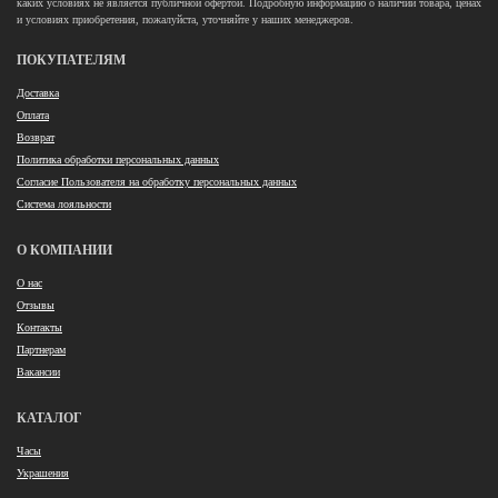
каких условиях не является публичной офертой. Подробную информацию о наличии товара, ценах
и условиях приобретения, пожалуйста, уточняйте у наших менеджеров.
ПОКУПАТЕЛЯМ
Доставка
Оплата
Возврат
Политика обработки персональных данных
Согласие Пользователя на обработку персональных данных
Система лояльности
О КОМПАНИИ
О нас
Отзывы
Контакты
Партнерам
Вакансии
КАТАЛОГ
Часы
Украшения