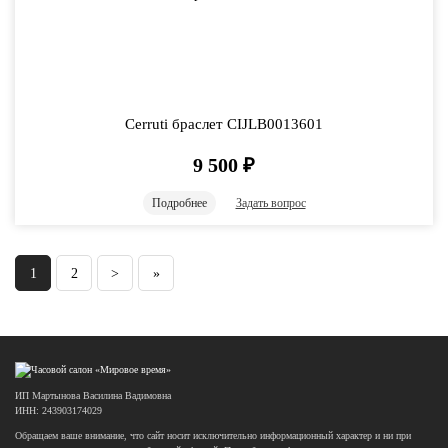
Cerruti браслет CIJLB0013601
9 500
₽
Подробнее
Задать вопрос
1
2
>
»
ИП Мартынова Василина Вадимовна
ИНН: 243903174029
Обращаем ваше внимание, что сайт носит исключительно информационный характер и ни при