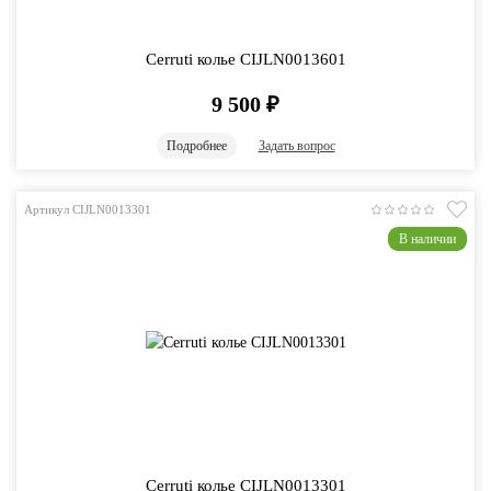
Cerruti колье CIJLN0013601
9 500
₽
Подробнее
Задать вопрос
Артикул CIJLN0013301
В наличии
Cerruti колье CIJLN0013301