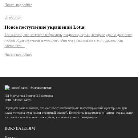
Читать подробнее
26.05.2026
Новое поступление украшений Lotus
Lotus ndash; это элегантные браслеты, подвески, серьги, которые удачно дополнят
любой образ мужчины и женщины. Они могут использоваться отдельно или
составлять…
Читать подробнее
ИП Мартынова Василина Вадимовна
ИНН: 243903174029
Обращаем ваше внимание, что сайт носит исключительно информационный характер и ни при
каких условиях не является публичной офертой. Подробную информацию о наличии товара, ценах
и условиях приобретения, пожалуйста, уточняйте у наших менеджеров.
ПОКУПАТЕЛЯМ
Доставка