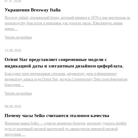
07.07.2026
Украшения Brosway Italia
Brosway mdash; итальянский бренд, который начинал в 1970-х как мастерская по
производству браслетов и ремешков для дорогих часов. Ювелирную линию
марка…
Читать подробнее
13.06.2026
Orient Star представляет современные модели с
индикацией даты и элегантным дизайном циферблата.
Благодаря трем центральным стрелкам, индикатору даты и фирменному
индикатору запаса хода Orient Star, модель Contemporary Date стала фаворитом
благодаря…
Читать подробнее
08.06.2026
Почему часы Seiko считаются эталоном качества
Японская марка Seiko — один из немногих брендов, которому удалось пройти
путь от маленькой часовой мастерской до законодателя мировой часовой
индустрии.…