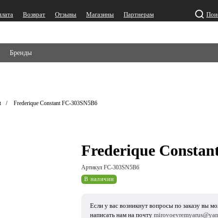
плата
Возврат
Отзывы
Магазины
Партнерам
Пои
Бренды
t
Frederique Constant FC-303SN5B6
Frederique Consta
Артикул FC-303SN5B6
В наличии
Если у вас возникнут вопросы по заказу вы м
написать нам на почту
mirovoevremyarus@yan