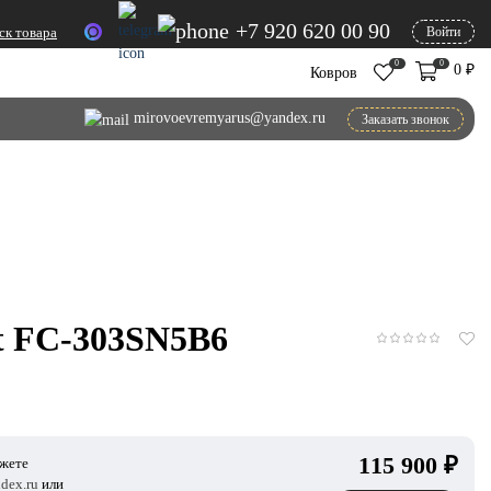
+7 920 620 00 90
ск товара
Войти
0
0
0
₽
Ковров
mirovoevremyarus@yandex.ru
Заказать звонок
nt FC-303SN5B6
115 900
₽
ожете
dex.ru
или