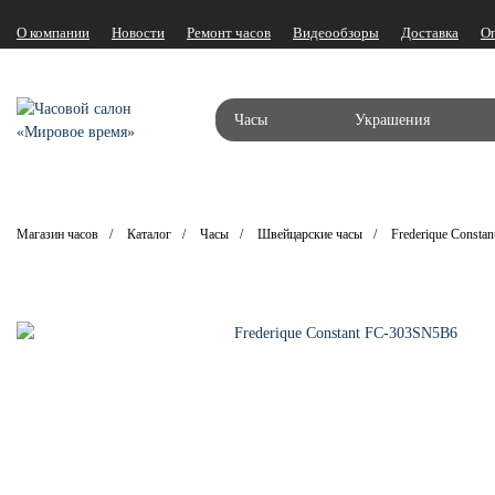
О компании
Новости
Ремонт часов
Видеообзоры
Доставка
О
Часы
Украшения
Магазин часов
Каталог
Часы
Швейцарские часы
Frederique Constan