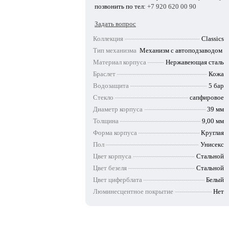
позвонить по тел:
+7 920 620 00 90
Задать вопрос
Коллекция
Classics
Тип механизма
Механизм с автоподзаводом
Материал корпуса
Нержавеющая сталь
Браслет
Кожа
Водозащита
5 бар
Стекло
сапфировое
Диаметр корпуса
39 мм
Толщина
9,00 мм
Форма корпуса
Круглая
Пол
Унисекс
Цвет корпуса
Стальной
Цвет безеля
Стальной
Цвет циферблата
Белый
Люминесцентное покрытие
Нет