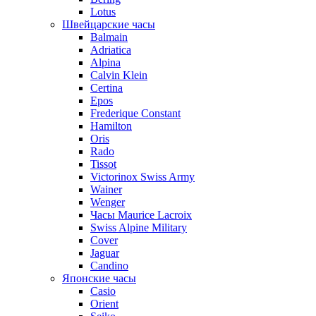
Lotus
Швейцарские часы
Balmain
Adriatica
Alpina
Calvin Klein
Certina
Epos
Frederique Constant
Hamilton
Oris
Rado
Tissot
Victorinox Swiss Army
Wainer
Wenger
Часы Maurice Lacroix
Swiss Alpine Military
Cover
Jaguar
Candino
Японские часы
Casio
Orient