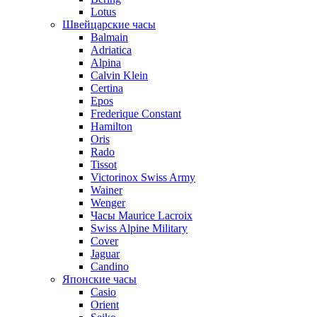
Lotus
Швейцарские часы
Balmain
Adriatica
Alpina
Calvin Klein
Certina
Epos
Frederique Constant
Hamilton
Oris
Rado
Tissot
Victorinox Swiss Army
Wainer
Wenger
Часы Maurice Lacroix
Swiss Alpine Military
Cover
Jaguar
Candino
Японские часы
Casio
Orient