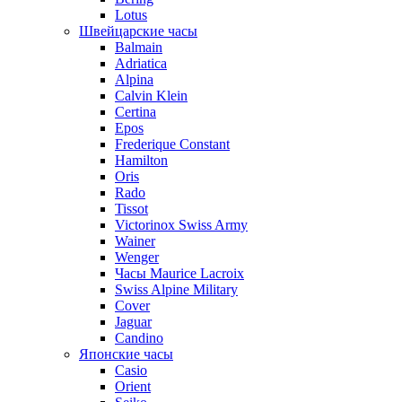
Lotus
Швейцарские часы
Balmain
Adriatica
Alpina
Calvin Klein
Certina
Epos
Frederique Constant
Hamilton
Oris
Rado
Tissot
Victorinox Swiss Army
Wainer
Wenger
Часы Maurice Lacroix
Swiss Alpine Military
Cover
Jaguar
Candino
Японские часы
Casio
Orient