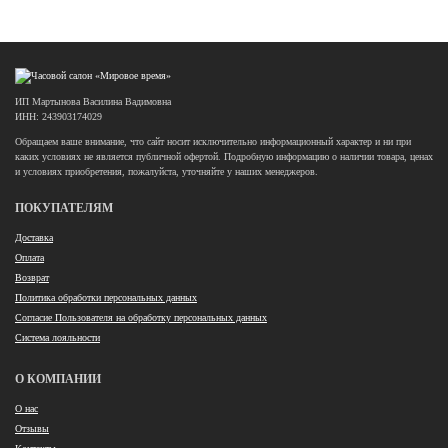
ИП Мартынова Василина Вадимовна
ИНН: 243903174029
Обращаем ваше внимание, что сайт носит исключительно информационный характер и ни при
каких условиях не является публичной офертой. Подробную информацию о наличии товара, ценах
и условиях приобретения, пожалуйста, уточняйте у наших менеджеров.
ПОКУПАТЕЛЯМ
Доставка
Оплата
Возврат
Политика обработки персональных данных
Согласие Пользователя на обработку персональных данных
Система лояльности
О КОМПАНИИ
О нас
Отзывы