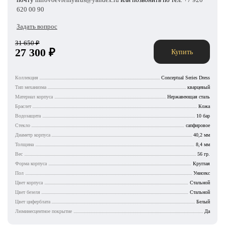
620 00 90
Задать вопрос
31 650
₽
27 300
₽
Купить
Коллекция
Conceptual Series Dress
Тип механизма
кварцевый
Материал корпуса
Нержавеющая сталь
Браслет
Кожа
Водозащита
10 бар
Стекло
сапфировое
Диаметр корпуса
40,2 мм
Толщина
8,4 мм
Вес
56 гр.
Форма корпуса
Круглая
Пол
Унисекс
Цвет корпуса
Стальной
Цвет безеля
Стальной
Цвет циферблата
Белый
Люминесцентное покрытие
Да