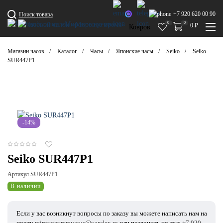
+7 920 620 00 90
Поиск товара
0
0
0
₽
Ковров
Магазин часов
Каталог
Часы
Японские часы
Seiko
Seiko
SUR447P1
-14%
Seiko SUR447P1
Артикул SUR447P1
В наличии
Если у вас возникнут вопросы по заказу вы можете написать нам на
почту
mirovoevremyarus@yandex.ru
или позвонить по тел:
+7 920